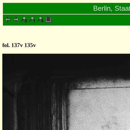
Berlin, Staa
fol. 137v 135v