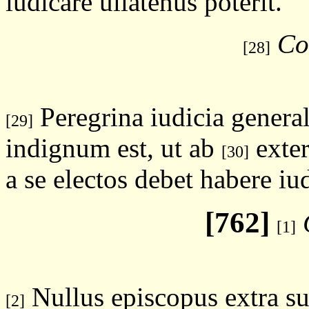
iudicare ullatenus poterit.
Cor
[28]
Peregrina iudicia genera
[29]
indignum est, ut ab
exter
[30]
a se electos debet habere iu
[762]
[1]
Nullus episcopus extra s
[2]