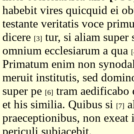
habebit vires quicquid ei o
testante veritatis voce pri
dicere
tur, si aliam super
[3]
omnium ecclesiarum a qua
[
Primatum enim non synodal
meruit institutis, sed domino
super pe
tram aedificabo 
[6]
et his similia. Quibus si
al
[7]
praeceptionibus, non exeat 
periculi subiacebit.