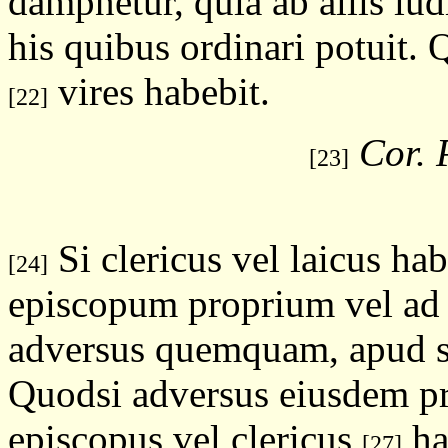
dampnetur, quia ab aliis iud
his quibus ordinari potuit. Q
vires habebit.
[22]
Cor. 
[23]
Si clericus vel laicus ha
[24]
episcopum proprium vel a
adversus quemquam, apud s
Quodsi adversus eiusdem p
episcopus vel clericus
ha
[27]