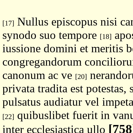
Nullus episcopus nisi can
[17]
synodo suo tempore
apos
[18]
iussione domini et meritis b
congregandorum conciliorum
canonum ac ve
nerandoru
[20]
privata tradita est potestas,
pulsatus audiatur vel impet
quibuslibet fuerit in va
[22]
[758
inter ecclesiastica ullo