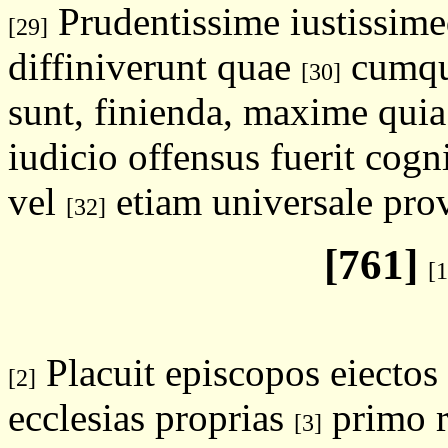
Prudentissime iustissime
[29]
diffiniverunt quae
cumque
[30]
sunt, finienda, maxime qui
iudicio offensus fuerit cogn
vel
etiam universale pro
[32]
[761]
[1
Placuit episcopos eiectos 
[2]
ecclesias proprias
primo re
[3]