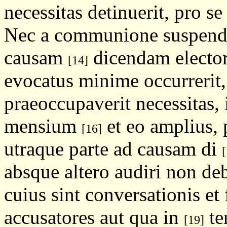
necessitas detinuerit, pro 
Nec a communione suspendat
causam
dicendam electoru
[14]
evocatus minime occurrerit
praeoccupaverit necessitas,
mensium
et eo amplius, 
[16]
utraque parte ad causam di
[
absque altero audiri non de
cuius sint conversationis et 
accusatores aut qua in
te
[19]