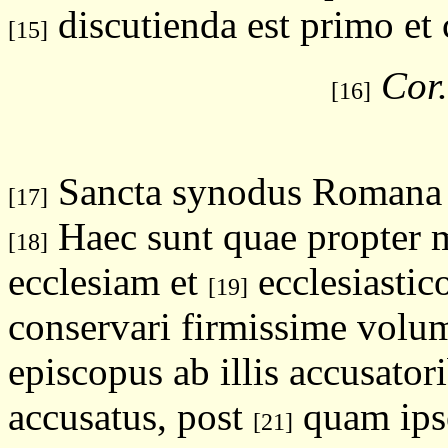
discutienda est primo et 
[15]
Cor.
[16]
Sancta synodus Romana 
[17]
Haec sunt quae propter 
[18]
ecclesiam et
ecclesiastico
[19]
conservari firmissime volu
episcopus ab illis accusatori
accusatus, post
quam ipse
[21]