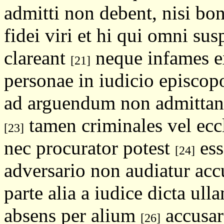
admitti non debent, nisi bo
fidei viri et hi qui omni sus
clareant
neque infames e
[21]
personae in iudicio episco
ad arguendum non admittantu
tamen criminales vel eccl
[23]
nec procurator potest
ess
[24]
adversario non audiatur acc
parte alia a iudice dicta ul
absens per alium
accusare
[26]