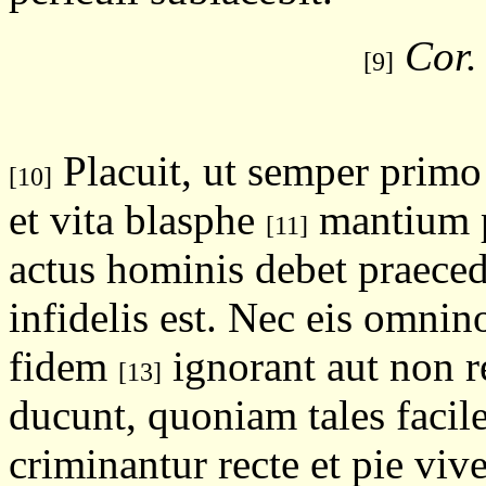
Cor.
[9]
Placuit, ut semper primo 
[10]
et vita blasphe
mantium p
[11]
actus hominis debet praece
infidelis est. Nec eis omnin
fidem
ignorant aut non r
[13]
ducunt, quoniam tales facil
criminantur recte et pie viv