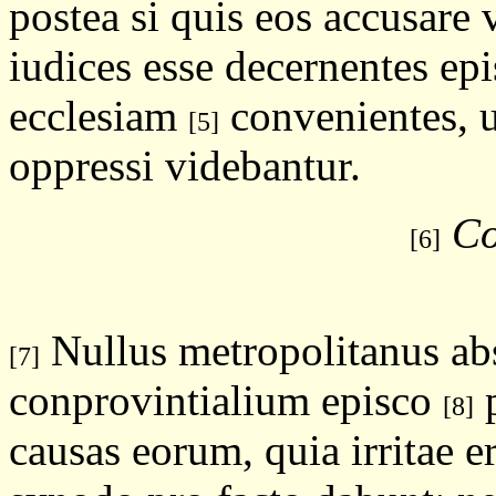
postea si quis eos accusare 
iudices esse decernentes epi
ecclesiam
convenientes, u
[5]
oppressi videbantur.
Co
[6]
Nullus metropolitanus a
[7]
conprovintialium episco
p
[8]
causas eorum, quia irritae 