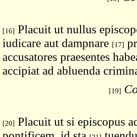
Placuit ut nullus episc
[16]
iudicare aut dampnare
pr
[17]
accusatores praesentes hab
accipiat ad abluenda crimin
Co
[19]
Placuit ut si episcopus 
[20]
pontificem, id sta
tuendu
[21]