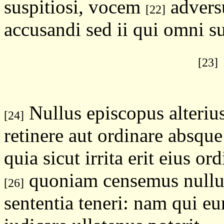
suspitiosi, vocem
advers
[22]
accusandi sed ii qui omni s
[23]
Nullus episcopus alteri
[24]
retinere aut ordinare absqu
quia sicut irrita erit eius ord
quoniam censemus nullum 
[26]
sententia teneri: nam qui 