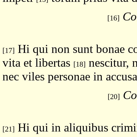
Cor
[16]
Hi qui non sunt bonae co
[17]
vita et libertas
nescitur, 
[18]
nec viles personae in accu
Co
[20]
Hi qui in aliquibus crimin
[21]