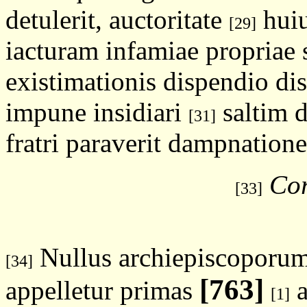
detulerit, auctoritate
huiu
[29]
iacturam infamiae propriae
existimationis dispendio dis
impune insidiari
saltim d
[31]
fratri paraverit dampnation
Cor
[33]
Nullus archiepiscoporum,
[34]
[763]
appelletur primas
a
[1]