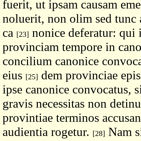
fuerit, ut ipsam causam em
noluerit, non olim sed tunc
ca
nonice deferatur: qui 
[23]
provinciam tempore in can
concilium canonice convoca
eius
dem provinciae episc
[25]
ipse canonice convocatus, s
gravis necessitas non detinu
provintiae terminos accusan
audientia rogetur.
Nam si 
[28]