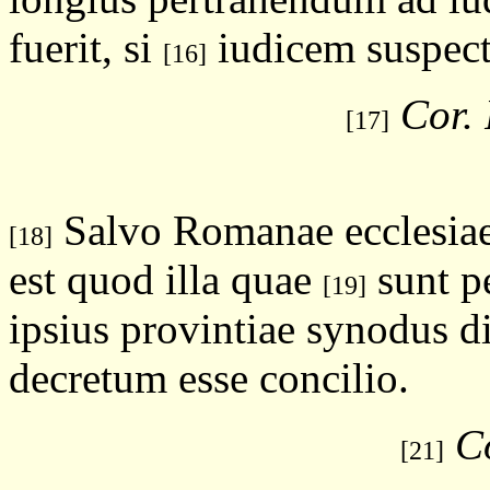
fuerit, si
iudicem suspectu
[16]
Cor. 
[17]
Salvo Romanae ecclesiae
[18]
est quod illa quae
sunt p
[19]
ipsius provintiae synodus d
decretum esse concilio.
Co
[21]