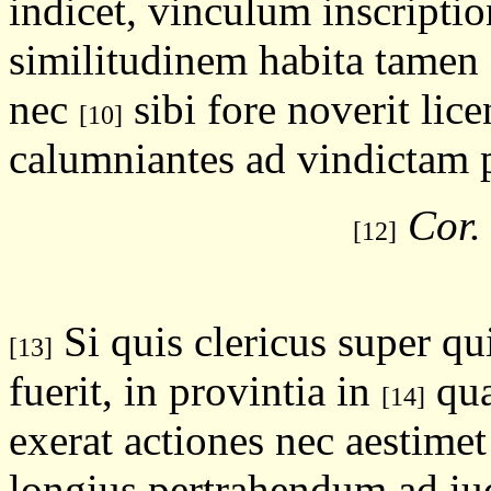
indicet, vinculum inscripti
similitudinem habita tamen d
nec
sibi fore noverit lic
[10]
calumniantes ad vindictam 
Cor.
[12]
Si quis clericus super qu
[13]
fuerit, in provintia in
qua
[14]
exerat actiones nec aestime
longius pertrahendum ad iud