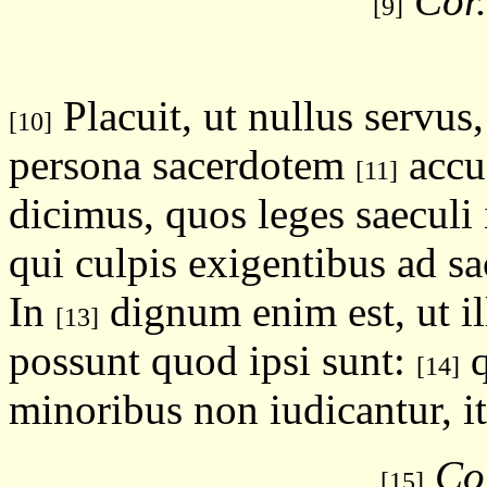
Cor.
[9]
Placuit, ut nullus servus,
[10]
persona sacerdotem
accu
[11]
dicimus, quos leges saeculi
qui culpis exigentibus ad s
In
dignum enim est, ut il
[13]
possunt quod ipsi sunt:
q
[14]
minoribus non iudicantur, it
Cor
[15]