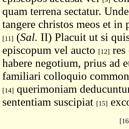
quam terrena sectatur. Unde
tangere christos meos et in 
(
Sal.
II) Placuit ut si qu
[11]
episcopum vel aucto
res 
[12]
habere negotium, prius ad 
familiari colloquio commoni
querimoniam deducuntur.
[14]
sententiam suscipiat
exco
[15]
[16