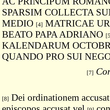
AC PRINCIPUM ROMA
SPARSIM COLLECTA S
MEDIO
MATRICAE UR
[4]
BEATO PAPA ADRIANO
[
KALENDARUM OCTOBR
QUANDO PRO SUI NEGO
Cor
[7]
Dei ordinationem accusat 
[8]
episcopos accusat vel
con
[9]