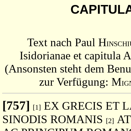
CAPITUL
Text nach Paul H
INSCHI
Isidorianae et capitula
(Ansonsten steht dem Benu
zur Verfügung: M
IG
[757]
EX GRECIS ET 
[1]
SINODIS ROMANIS
AT
[2]