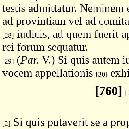
testis admittatur. Neminem
ad provintiam vel ad comita
iudicis, ad quem fuerit a
[28]
rei forum sequatur.
(
Par.
V.) Si quis autem i
[29]
vocem appellationis
exhi
[30]
[760]
[
Si quis putaverit se a pro
[2]