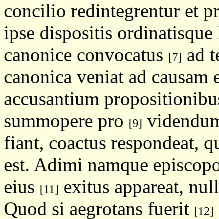
concilio redintegrentur et p
ipse dispositis ordinatisque 
canonice convocatus
ad t
[7]
canonica veniat ad causam e
accusantium propositionib
summopere pro
videndum
[9]
fiant, coactus respondeat, q
est. Adimi namque episcop
eius
exitus appareat, null
[11]
Quod si aegrotans fuerit
[12]