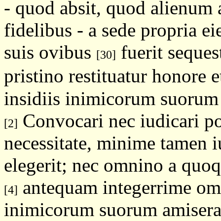
- quod absit, quod alienum
fidelibus - a sede propria ei
suis ovibus
fuerit seques
[30]
pristino restituatur honore 
insidiis inimicorum suorum e
Convocari nec iudicari pot
[2]
necessitate, minime tamen 
elegerit; nec omnino a quo
antequam integerrime omn
[4]
inimicorum suorum amisera