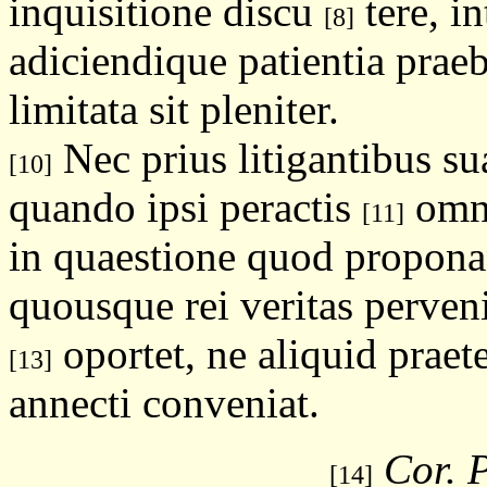
inquisitione discu
tere, i
[8]
adiciendique patientia praeb
limitata sit pleniter.
Nec prius litigantibus sua
[10]
quando ipsi peractis
omni
[11]
in quaestione quod propona
quousque rei veritas perveni
oportet, ne aliquid prae
[13]
annecti conveniat.
Cor. P
[14]