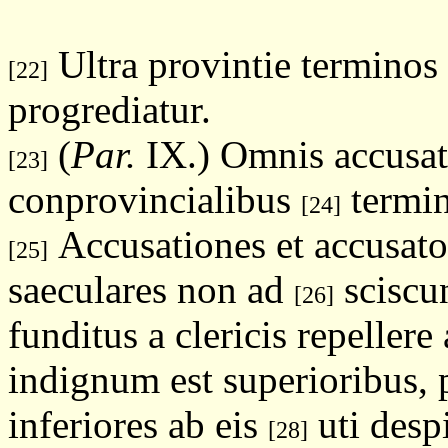
Ultra provintie terminos 
[22]
progrediatur.
(
Par.
IX.) Omnis accusati
[23]
conprovincialibus
termin
[24]
Accusationes et accusato
[25]
saeculares non ad
sciscun
[26]
funditus a clericis repellere
indignum est superioribus, p
inferiores ab eis
uti desp
[28]