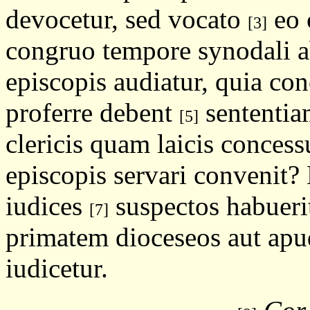
devocetur, sed vocato
eo 
[3]
congruo tempore synodali 
episcopis audiatur, quia c
proferre debent
sententia
[5]
clericis quam laicis conces
episcopis servari convenit?
iudices
suspectos habuerit
[7]
primatem dioceseos aut ap
iudicetur.