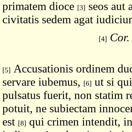
primatem dioce
seos aut 
[3]
civitatis sedem agat iudicium
Cor.
[4]
Accusationis ordinem dud
[5]
servare iubemus,
ut si qu
[6]
pulsatus fuerit, non statim 
potuit, ne subiectam innoce
est
qui crimen intendit, i
[8]