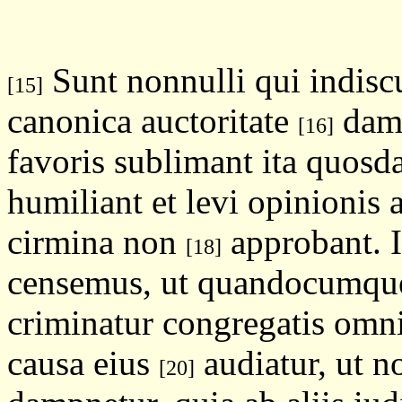
Sunt nonnulli qui indiscu
[15]
canonica auctoritate
damp
[16]
favoris sublimant ita quos
humiliant et levi opinioni
cirmina non
approbant. 
[18]
censemus, ut quandocumque
criminatur congregatis omn
causa eius
audiatur, ut n
[20]