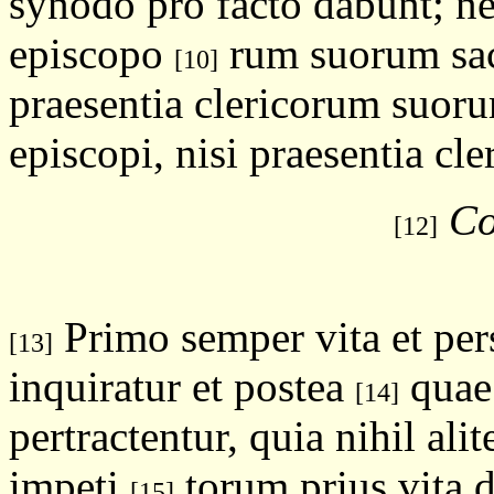
synodo pro facto dabunt; ne
episcopo
rum suorum sac
[10]
praesentia clericorum suor
episcopi, nisi praesentia cl
Co
[12]
Primo semper vita et per
[13]
inquiratur et postea
quae 
[14]
pertractentur, quia nihil alite
impeti
torum prius vita d
[15]