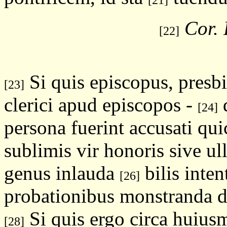
Cor. 
[22]
Si quis episcopus, presbi
[23]
clerici apud episcopos -
q
[24]
persona fuerint accusati qu
sublimis vir honoris sive ull
genus inlauda
bilis inten
[26]
probationibus monstranda 
Si quis ergo circa huiu
[28]